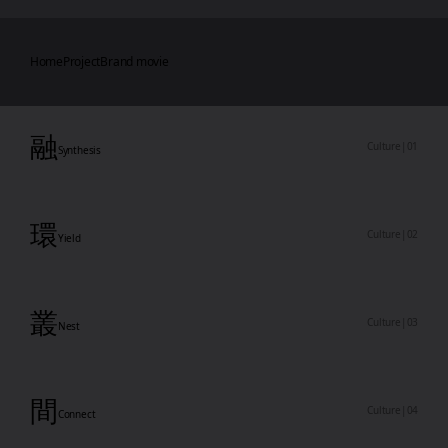
Home
Project
Brand movie
パンくずリスト
融
Culture
|
01
Synthesis
環
Culture
|
02
Yield
叢
Culture
|
03
Nest
間
Culture
|
04
Connect